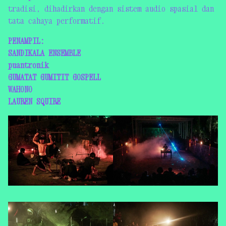
tradisi, dihadirkan dengan sistem audio spasial dan
tata cahaya performatif.
PENAMPIL:
SANDIKALA ENSEMBLE
puantronik
GUMATAT GUMITIT GOSPELL
WAHONO
LAUREN SQUIRE