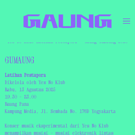
Skip
to
Yes No Klub Latihan Pestapora – Gaung Gumaung 2025
Content
GUMAUNG
Latihan Pestapora
Dikelola oleh
Yes No Klub
Rabu, 13 Agustus 2025
19.30 – 23.00
Ruang Pana
Kampung Media, Jl. Sembada No. 176D Yogyakarta
Konser musik eksperimental dari Yes No Klub
menampilkan musisi – musisi elektronik lintas