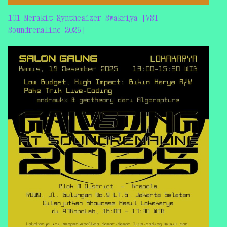
101 Merakit Synthesizer Swakriya [VST –
Soundrenaline 2025]